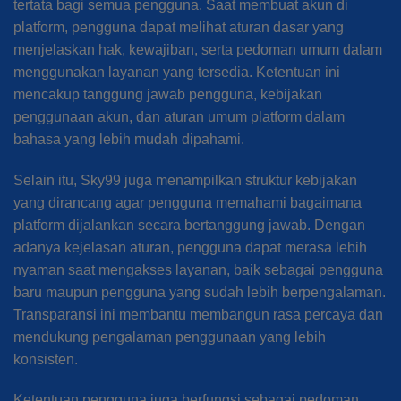
tertata bagi semua pengguna. Saat membuat akun di
platform, pengguna dapat melihat aturan dasar yang
menjelaskan hak, kewajiban, serta pedoman umum dalam
menggunakan layanan yang tersedia. Ketentuan ini
mencakup tanggung jawab pengguna, kebijakan
penggunaan akun, dan aturan umum platform dalam
bahasa yang lebih mudah dipahami.
Selain itu, Sky99 juga menampilkan struktur kebijakan
yang dirancang agar pengguna memahami bagaimana
platform dijalankan secara bertanggung jawab. Dengan
adanya kejelasan aturan, pengguna dapat merasa lebih
nyaman saat mengakses layanan, baik sebagai pengguna
baru maupun pengguna yang sudah lebih berpengalaman.
Transparansi ini membantu membangun rasa percaya dan
mendukung pengalaman penggunaan yang lebih
konsisten.
Ketentuan pengguna juga berfungsi sebagai pedoman