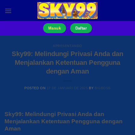
Skip
to
content
Masuk
Daftar
APRESENTANDO
Sky99: Melindungi Privasi Anda dan
Menjalankan Ketentuan Pengguna
dengan Aman
POSTED ON
17 DE JANUARI DE 2025
BY
BIGBOSS
Sky99: Melindungi Privasi Anda dan
Menjalankan Ketentuan Pengguna dengan
Aman