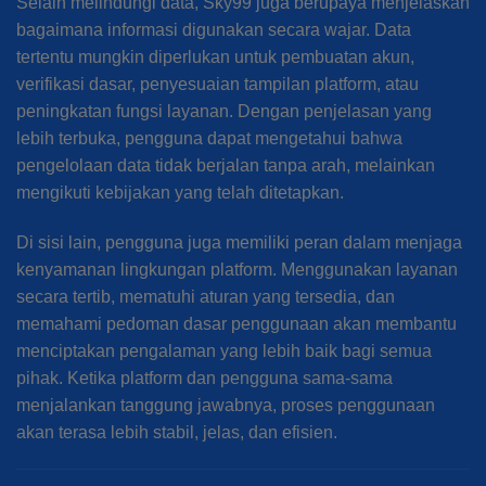
Selain melindungi data, Sky99 juga berupaya menjelaskan
bagaimana informasi digunakan secara wajar. Data
tertentu mungkin diperlukan untuk pembuatan akun,
verifikasi dasar, penyesuaian tampilan platform, atau
peningkatan fungsi layanan. Dengan penjelasan yang
lebih terbuka, pengguna dapat mengetahui bahwa
pengelolaan data tidak berjalan tanpa arah, melainkan
mengikuti kebijakan yang telah ditetapkan.
Di sisi lain, pengguna juga memiliki peran dalam menjaga
kenyamanan lingkungan platform. Menggunakan layanan
secara tertib, mematuhi aturan yang tersedia, dan
memahami pedoman dasar penggunaan akan membantu
menciptakan pengalaman yang lebih baik bagi semua
pihak. Ketika platform dan pengguna sama-sama
menjalankan tanggung jawabnya, proses penggunaan
akan terasa lebih stabil, jelas, dan efisien.