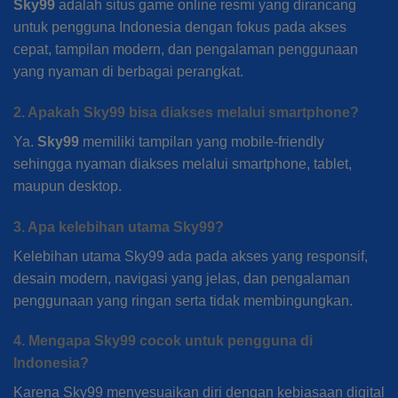
Sky99
adalah situs game online resmi yang dirancang
untuk pengguna Indonesia dengan fokus pada akses
cepat, tampilan modern, dan pengalaman penggunaan
yang nyaman di berbagai perangkat.
2. Apakah Sky99 bisa diakses melalui smartphone?
Ya.
Sky99
memiliki tampilan yang mobile-friendly
sehingga nyaman diakses melalui smartphone, tablet,
maupun desktop.
3. Apa kelebihan utama Sky99?
Kelebihan utama Sky99 ada pada akses yang responsif,
desain modern, navigasi yang jelas, dan pengalaman
penggunaan yang ringan serta tidak membingungkan.
4. Mengapa Sky99 cocok untuk pengguna di
Indonesia?
Karena Sky99 menyesuaikan diri dengan kebiasaan digital