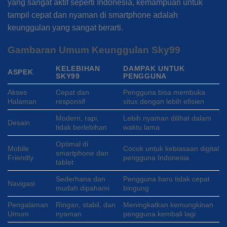
yang sangat aktif seperti Indonesia, kemampuan untuk
tampil cepat dan nyaman di smartphone adalah
keunggulan yang sangat berarti.
Gambaran Umum Keunggulan Sky99
KELEBIHAN
DAMPAK UNTUK
ASPEK
SKY99
PENGGUNA
Akses
Cepat dan
Pengguna bisa membuka
Halaman
responsif
situs dengan lebih efisien
Modern, rapi,
Lebih nyaman dilihat dalam
Desain
tidak berlebihan
waktu lama
Optimal di
Mobile
Cocok untuk kebiasaan digital
smartphone dan
Friendly
pengguna Indonesia
tablet
Sederhana dan
Pengguna baru tidak cepat
Navigasi
mudah dipahami
bingung
Pengalaman
Ringan, stabil, dan
Meningkatkan kemungkinan
Umum
nyaman
pengguna kembali lagi