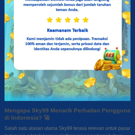
Mengapa Sky99 Menarik Perhatian Pengguna
di Indonesia? 🚀
Salah satu alasan utama Sky99 terasa relevan untuk pasar