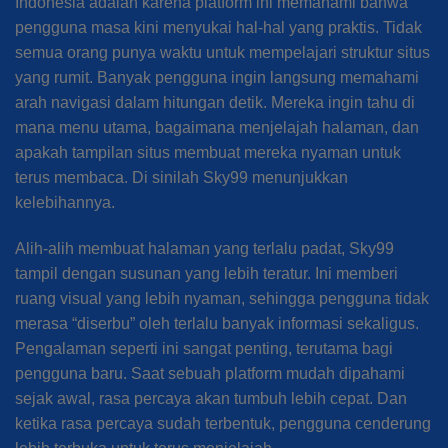
Indonesia adalah karena platform ini memahami bahwa
pengguna masa kini menyukai hal-hal yang praktis. Tidak
semua orang punya waktu untuk mempelajari struktur situs
yang rumit. Banyak pengguna ingin langsung memahami
arah navigasi dalam hitungan detik. Mereka ingin tahu di
mana menu utama, bagaimana menjelajah halaman, dan
apakah tampilan situs membuat mereka nyaman untuk
terus membaca. Di sinilah Sky99 menunjukkan
kelebihannya.
Alih-alih membuat halaman yang terlalu padat, Sky99
tampil dengan susunan yang lebih teratur. Ini memberi
ruang visual yang lebih nyaman, sehingga pengguna tidak
merasa “diserbu” oleh terlalu banyak informasi sekaligus.
Pengalaman seperti ini sangat penting, terutama bagi
pengguna baru. Saat sebuah platform mudah dipahami
sejak awal, rasa percaya akan tumbuh lebih cepat. Dan
ketika rasa percaya sudah terbentuk, pengguna cenderung