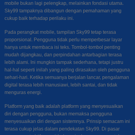
mobile bukan lagi pelengkap, melainkan fondasi utama.
Sky99 tampaknya dibangun dengan pemahaman yang
cukup baik terhadap perilaku ini.
Pada perangkat mobile, tampilan Sky99 tetap terasa
proporsional. Pengguna tidak perlu memperbesar layar
hanya untuk membaca isi teks. Tombol-tombol penting
mudah dijangkau, dan perpindahan antarbagian terasa
lebih alami. Ini mungkin tampak sederhana, tetapi justru
hal-hal seperti inilah yang paling dirasakan oleh pengguna
sehari-hari. Ketika semuanya berjalan lancar, pengalaman
digital terasa lebih manusiawi, lebih santai, dan tidak
menguras energi.
Platform yang baik adalah platform yang menyesuaikan
diri dengan pengguna, bukan memaksa pengguna
menyesuaikan diri dengan sistemnya. Prinsip semacam ini
terasa cukup jelas dalam pendekatan Sky99. Di pasar