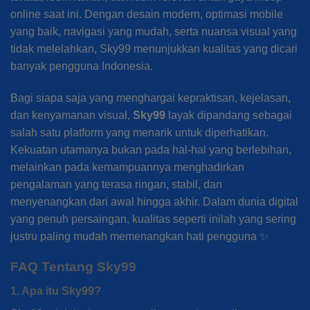
online saat ini. Dengan desain modern, optimasi mobile
yang baik, navigasi yang mudah, serta nuansa visual yang
tidak melelahkan, Sky99 menunjukkan kualitas yang dicari
banyak pengguna Indonesia.
Bagi siapa saja yang menghargai kepraktisan, kejelasan,
dan kenyamanan visual,
Sky99
layak dipandang sebagai
salah satu platform yang menarik untuk diperhatikan.
Kekuatan utamanya bukan pada hal-hal yang berlebihan,
melainkan pada kemampuannya menghadirkan
pengalaman yang terasa ringan, stabil, dan
menyenangkan dari awal hingga akhir. Dalam dunia digital
yang penuh persaingan, kualitas seperti inilah yang sering
justru paling mudah memenangkan hati pengguna ✨
FAQ Tentang Sky99
1. Apa itu Sky99?