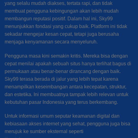
yang selalu mudah diakses, tertata rapi, dan tidak
membuat pengguna kebingungan akan lebih mudah
membangun reputasi positif. Dalam hal ini, Sky99
menunjukkan fondasi yang cukup baik. Platform ini tidak
sekadar mengejar kesan cepat, tetapi juga berusaha
menjaga kenyamanan secara menyeluruh.
Pengguna masa kini semakin kritis. Mereka bisa dengan
cepat menilai apakah sebuah situs hanya terlihat bagus di
permukaan atau benar-benar dirancang dengan baik.
Sky99 terasa berada di jalur yang lebih tepat karena
menampilkan keseimbangan antara kecepatan, struktur,
dan estetika. Ini membuatnya tampak lebih relevan untuk
kebutuhan pasar Indonesia yang terus berkembang.
Untuk informasi umum seputar keamanan digital dan
kebiasaan akses internet yang sehat, pengguna juga bisa
merujuk ke sumber eksternal seperti